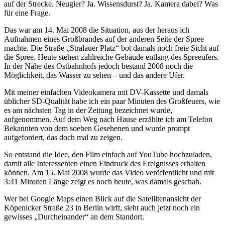
auf der Strecke. Neugier? Ja. Wissensdurst? Ja. Kamera dabei? Was
für eine Frage.
Das war am 14. Mai 2008 die Situation, aus der heraus ich
Aufnahmen eines Großbrandes auf der anderen Seite der Spree
machte. Die Straße „Stralauer Platz“ bot damals noch freie Sicht auf
die Spree. Heute stehen zahlreiche Gebäude entlang des Spreeufers.
In der Nähe des Ostbahnhofs jedoch bestand 2008 noch die
Möglichkeit, das Wasser zu sehen – und das andere Ufer.
Mit meiner einfachen Videokamera mit DV-Kassette und damals
üblicher SD-Qualität habe ich ein paar Minuten des Großfeuers, wie
es am nächsten Tag in der Zeitung bezeichnet wurde,
aufgenommen. Auf dem Weg nach Hause erzählte ich am Telefon
Bekannten von dem soeben Gesehenen und wurde prompt
aufgefordert, das doch mal zu zeigen.
So entstand die Idee, den Film einfach auf YouTube hochzuladen,
damit alle Interessenten einen Eindruck des Ereignisses erhalten
können. Am 15. Mai 2008 wurde das Video veröffentlicht und mit
3:41 Minuten Länge zeigt es noch heute, was damals geschah.
Wer bei Google Maps einen Blick auf die Satellitenansicht der
Köpenicker Straße 23 in Berlin wirft, sieht auch jetzt noch ein
gewisses „Durcheinander“ an dem Standort.