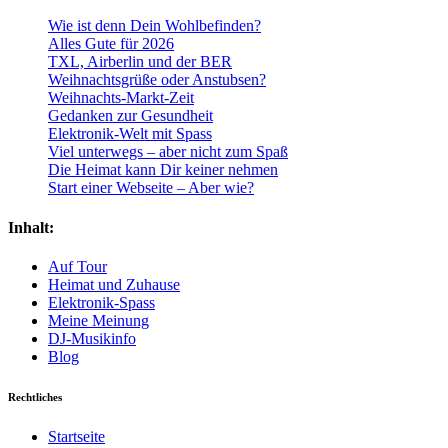
Wie ist denn Dein Wohlbefinden?
Alles Gute für 2026
TXL, Airberlin und der BER
Weihnachtsgrüße oder Anstubsen?
Weihnachts-Markt-Zeit
Gedanken zur Gesundheit
Elektronik-Welt mit Spass
Viel unterwegs – aber nicht zum Spaß
Die Heimat kann Dir keiner nehmen
Start einer Webseite – Aber wie?
Inhalt:
Auf Tour
Heimat und Zuhause
Elektronik-Spass
Meine Meinung
DJ-Musikinfo
Blog
Rechtliches
Startseite