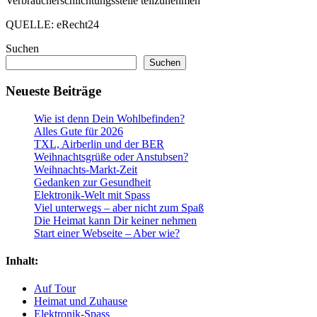
Verbraucherschlichtungsstelle teilzunehmen
QUELLE: eRecht24
Suchen
Suchen
Neueste Beiträge
Wie ist denn Dein Wohlbefinden?
Alles Gute für 2026
TXL, Airberlin und der BER
Weihnachtsgrüße oder Anstubsen?
Weihnachts-Markt-Zeit
Gedanken zur Gesundheit
Elektronik-Welt mit Spass
Viel unterwegs – aber nicht zum Spaß
Die Heimat kann Dir keiner nehmen
Start einer Webseite – Aber wie?
Inhalt:
Auf Tour
Heimat und Zuhause
Elektronik-Spass